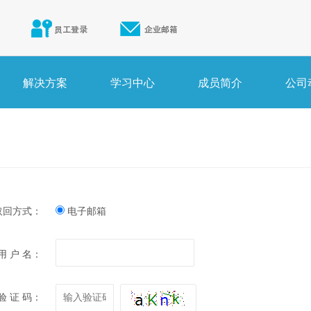
解决方案
学习中心
成员简介
公司
取回方式：
电子邮箱
用 户 名：
验 证 码：